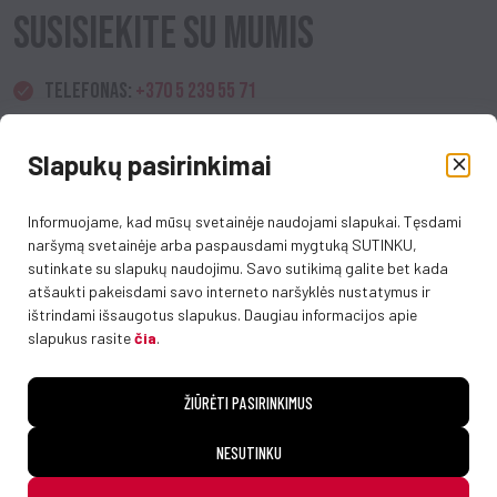
SUSISIEKITE SU MUMIS
TELEFONAS:
+370 5 239 55 71
EL. PAŠTAS:
INFO@VIENASPASAULIS.LT
Slapukų pasirinkimai
DARBO LAIKAS:
I-V 8.00-17.00 VAL.
Informuojame, kad mūsų svetainėje naudojami slapukai. Tęsdami
Dėl išsamesnės informacijos apie mūsų produktus ir paslaugas,
naršymą svetainėje arba paspausdami mygtuką SUTINKU,
kviečiame apsilankyti mūsų biure arba susisiekti telefonu ar el.
sutinkate su slapukų naudojimu. Savo sutikimą galite bet kada
paštu. Mūsų komanda mielai atsakys į visus jūsų klausimus ir
atšaukti pakeisdami savo interneto naršyklės nustatymus ir
padės išsirinkti geriausiai jūsų poreikius atitinkančius gėrimus.
ištrindami išsaugotus slapukus. Daugiau informacijos apie
slapukus rasite
čia
.
ŽIŪRĖTI PASIRINKIMUS
© 2026 UAB Vienas pasaulis. Visos teisės saugomos
NESUTINKU
Privatumo politika
Slapukų politika