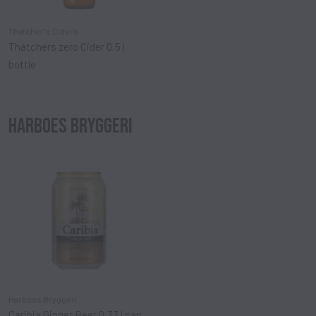
Thatcher"s Ciders
Thatchers zero Cider 0,5 l
bottle
HARBOES BRYGGERI
Harboes Bryggeri
Caribia Ginger Beer 0,33 l can