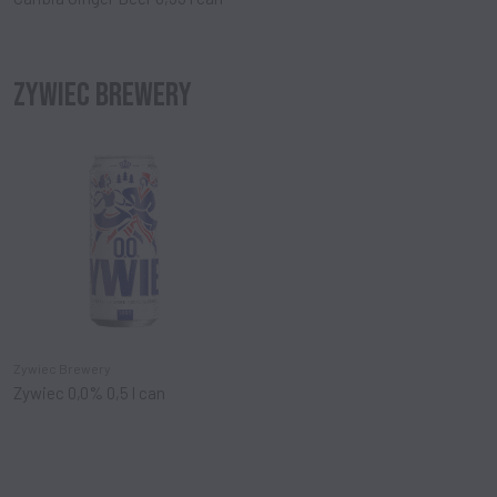
ZYWIEC BREWERY
Zywiec Brewery
Zywiec 0,0% 0,5 l can